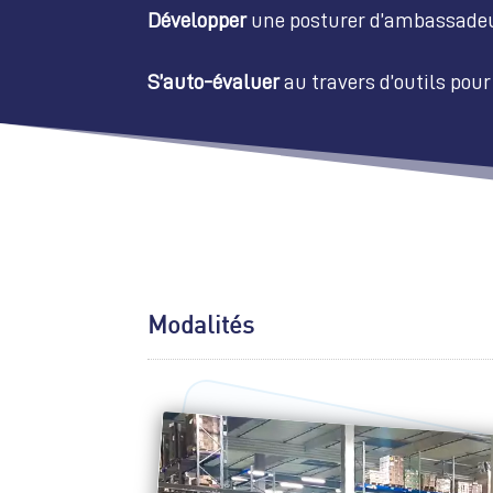
Développer
une posturer d’ambassadeur
S’auto-évaluer
au travers d’outils pour
Modalités