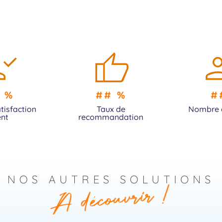
 %
## %
#
tisfaction
Taux de
Nombre 
ent
recommandation
NOS AUTRES SOLUTIONS
A découvrir !