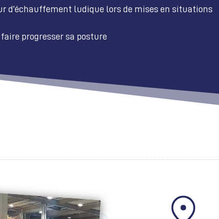
 d’échauffement ludique lors de mises en situations
 faire progresser sa posture